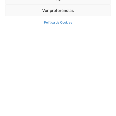
Ver preferências
Política de Cookies
Um retrato da jovem advocacia e o
mercado de trabalho.