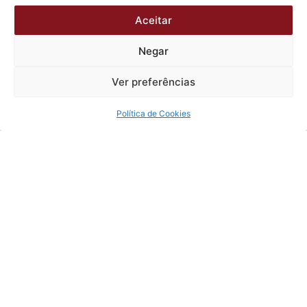
Aceitar
Negar
Ver preferências
Política de Cookies
Tema 1218 do STF pode impactar
carreiras do serviço público em todo o
país