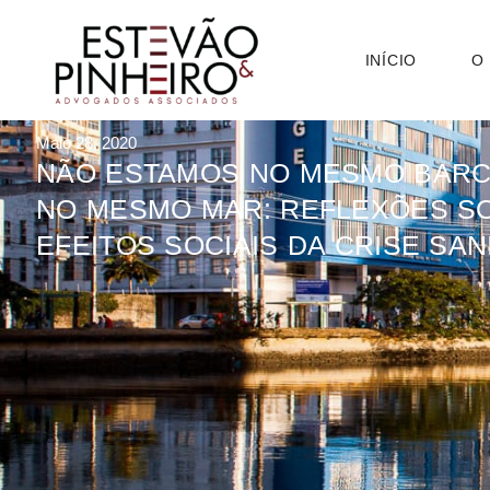
INÍCIO
O
Maio 28, 2020
NÃO ESTAMOS NO MESMO BARC
NO MESMO MAR: REFLEXÕES S
EFEITOS SOCIAIS DA CRISE SAN