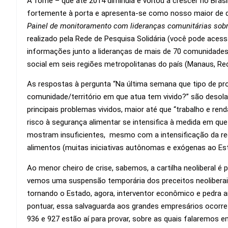
A fome – que até 2014 diminuía e voltou a crescer no Bras
fortemente à porta e apresenta-se como nosso maior de d
Painel de monitoramento com lideranças comunitárias sob
realizado pela Rede de Pesquisa Solidária (você pode acess
informações junto a lideranças de mais de 70 comunidades, ba
social em seis regiões metropolitanas do país (Manaus, Reci
As respostas à pergunta “Na última semana que tipo de pr
comunidade/território em que atua tem vivido?” são deso
principais problemas vividos, maior até que “trabalho e re
risco à segurança alimentar se intensifica à medida em qu
mostram insuficientes, mesmo com a intensificação da rede
alimentos (muitas iniciativas autônomas e exógenas ao Es
Ao menor cheiro de crise, sabemos, a cartilha neoliberal é p
vemos uma suspensão temporária dos preceitos neoliberais
tornando o Estado, agora, interventor econômico e pedra 
pontuar, essa salvaguarda aos grandes empresários ocorre
936 e 927 estão aí para provar, sobre as quais falaremos 