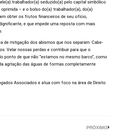
le(a) trabalhador(a) seduzido(a) pelo capital simbólico
oprimida – e o bolso do(a) trabalhador(a), do(a)
em obter os frutos financeiros de seu ofício,
indignificante, e que impede uma reposta com mais
s.
sca de mitigação dos abismos que nos separam. Cabe-
s. Velar nossas perdas e contribuir para que o
ta do ponto de que não “estamos no mesmo barco”, como
 da agitação das águas de formas completamente
gados Associados e atua com foco na área de Direito
PRÓXIMO