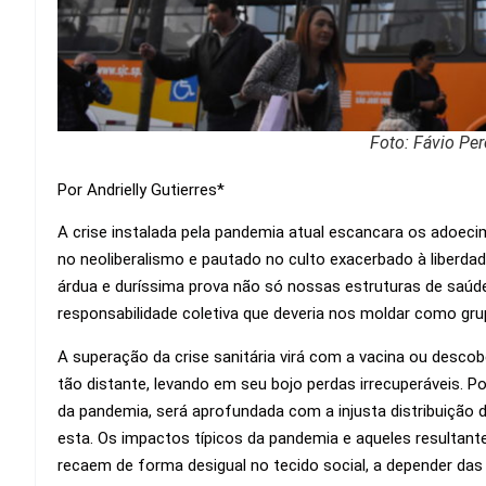
Foto: Fávio Pe
Por Andrielly Gutierres*
A crise instalada pela pandemia atual escancara os adoe
no neoliberalismo e pautado no culto exacerbado à liberdade
árdua e duríssima prova não só nossas estruturas de saú
responsabilidade coletiva que deveria nos moldar como grup
A superação da crise sanitária virá com a vacina ou desc
tão distante, levando em seu bojo perdas irrecuperáveis. Por 
da pandemia, será aprofundada com a injusta distribuição 
esta. Os impactos típicos da pandemia e aqueles resulta
recaem de forma desigual no tecido social, a depender da