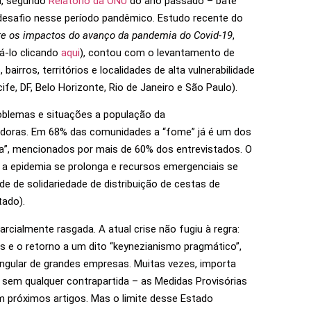
il, segundo
Relatório da ONU
do ano passado – bate
esafio nesse período pandêmico. Estudo recente do
re os impactos do avanço da pandemia do Covid-19
,
á-lo clicando
aqui
), contou com o levantamento de
irros, territórios e localidades de alta vulnerabilidade
fe, DF, Belo Horizonte, Rio de Janeiro e São Paulo).
oblemas e situações a população da
ladoras. Em 68% das comunidades a “fome” já é um dos
nda”, mencionados por mais de 60% dos entrevistados. O
e a epidemia se prolonga e recursos emergenciais se
 de solidariedade de distribuição de cestas de
tado).
arcialmente rasgada. A atual crise não fugiu à regra:
 e o retorno a um dito “keynezianismo pragmático”,
angular de grandes empresas. Muitas vezes, importa
 sem qualquer contrapartida – as Medidas Provisórias
em próximos artigos. Mas o limite desse Estado