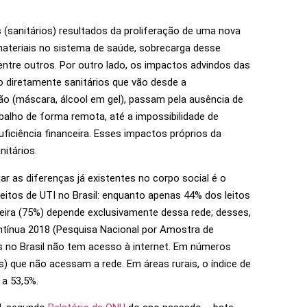
 (sanitários) resultados da proliferação de uma nova
ateriais no sistema de saúde, sobrecarga desse
entre outros. Por outro lado, os impactos advindos das
 diretamente sanitários que vão desde a
ão (máscara, álcool em gel), passam pela ausência de
balho de forma remota, até a impossibilidade de
iciência financeira. Esses impactos próprios da
itários.
 as diferenças já existentes no corpo social é o
 leitos de UTI no Brasil: enquanto apenas 44% dos leitos
leira (75%) depende exclusivamente dessa rede; desses,
tínua 2018 (Pesquisa Nacional por Amostra de
no Brasil não tem acesso à internet. Em números
as) que não acessam a rede. Em áreas rurais, o índice de
a 53,5%.